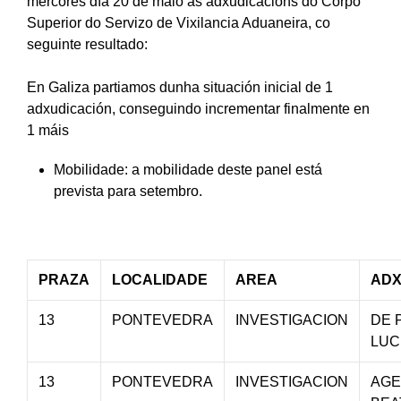
mércores día 20 de maio as adxudicacións do Corpo
Superior do Servizo de Vixilancia Aduaneira, co
seguinte resultado:
En Galiza partiamos dunha situación inicial de 1
adxudicación, conseguindo incrementar finalmente en
1 máis
Mobilidade: a mobilidade deste panel está
prevista para setembro.
PRAZA
LOCALIDADE
AREA
ADX
13
PONTEVEDRA
INVESTIGACION
DE 
LUC
13
PONTEVEDRA
INVESTIGACION
AGE