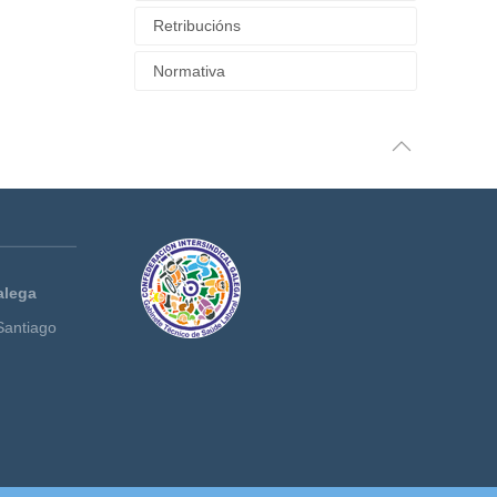
Retribucións
Normativa
alega
Santiago