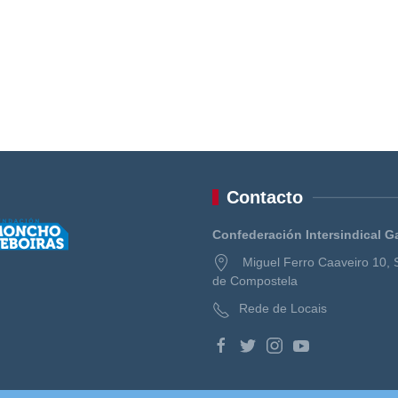
Contacto
Confederación Intersindical G
Miguel Ferro Caaveiro 10, 
de Compostela
Rede de Locais