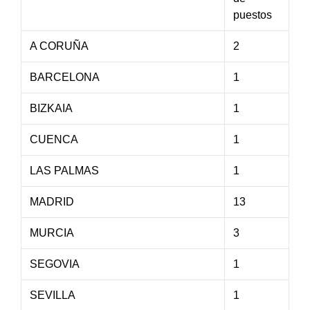
puestos
A CORUÑA
2
BARCELONA
1
BIZKAIA
1
CUENCA
1
LAS PALMAS
1
MADRID
13
MURCIA
3
SEGOVIA
1
SEVILLA
1