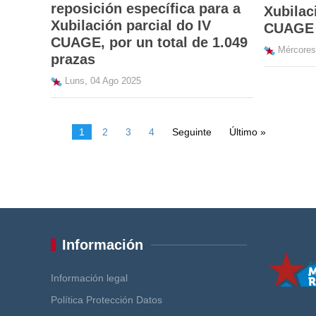
reposición específica para a
Xubilac
Xubilación parcial do IV
CUAGE
CUAGE, por un total de 1.049
Mércores,
prazas
Luns, 04 Ago 2025
1
2
3
4
Seguinte
Último »
Información
Información legal
Política Protección Datos