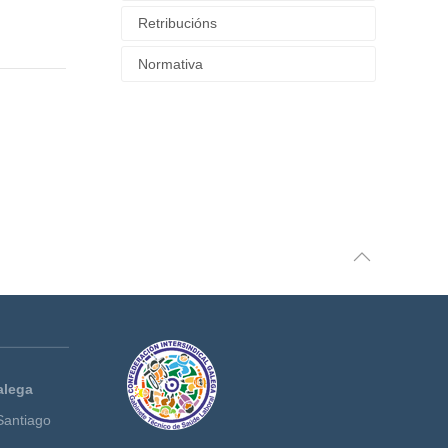
Retribucións
Normativa
alega
Santiago