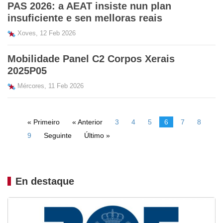
PAS 2026: a AEAT insiste nun plan
insuficiente e sen melloras reais
Xoves, 12 Feb 2026
Mobilidade Panel C2 Corpos Xerais
2025P05
Mércores, 11 Feb 2026
« Primeiro
« Anterior
3
4
5
6
7
8
9
Seguinte
Último »
En destaque